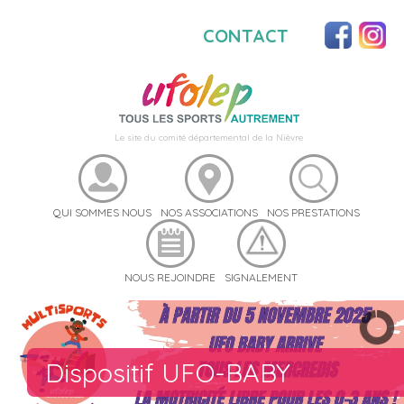
CONTACT
Le site du comité départemental de la Nièvre
QUI SOMMES NOUS
NOS ASSOCIATIONS
NOS PRESTATIONS
NOUS REJOINDRE
SIGNALEMENT
Dispositif UFO-BABY
22ème Rencontre Nationale d
Catalogue UFOSTREET
Catalogue UFO-Cohésion
Notre catalogue Sport Santé
Notre catalogue d'activités
Volleyball
Tir à l'arc
Handball
Foot à 7
Activités Cyclistes
Badminton
Sport Auto