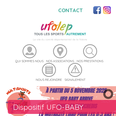
CONTACT
Le site du comité départemental de la Nièvre
QUI SOMMES NOUS
NOS ASSOCIATIONS
NOS PRESTATIONS
NOUS REJOINDRE
SIGNALEMENT
Dispositif UFO-BABY
22ème Rencontre Nationale d
Catalogue UFOSTREET
Catalogue UFO-Cohésion
Notre catalogue Sport Santé
Notre catalogue d'activités
Volleyball
Tir à l'arc
Handball
Foot à 7
Activités Cyclistes
Badminton
Sport Auto