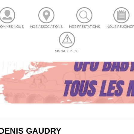
SOMMES NOUS
NOS ASSOCIATIONS
NOS PRESTATIONS
NOUS REJOIND
SIGNALEMENT
FO-BABY
tre Nationale de Badminton
FOSTREET
FO-Cohésion
gue Sport Santé
ue d'activités
istes
 DENIS GAUDRY
t en cliquant ici !