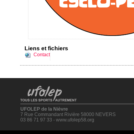
Liens et fichiers
Contact
UFOLEP de la Nièvre
7 Rue Commandant Rivière 58000 NEVERS
03 86 71 97 33 - www.ufolep58.org