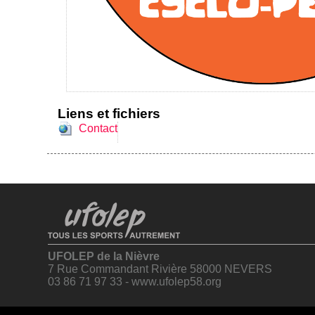
Liens et fichiers
Contact
UFOLEP de la Nièvre
7 Rue Commandant Rivière 58000 NEVERS
03 86 71 97 33 - www.ufolep58.org