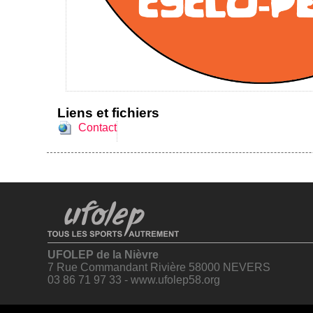
Liens et fichiers
Contact
UFOLEP de la Nièvre
7 Rue Commandant Rivière 58000 NEVERS
03 86 71 97 33 - www.ufolep58.org