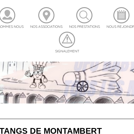
SOMMES NOUS
NOS ASSOCIATIONS
NOS PRESTATIONS
NOUS REJOIND
SIGNALEMENT
FO-BABY
tre Nationale de Badminton
FOSTREET
FO-Cohésion
gue Sport Santé
ue d'activités
istes
 ETANGS DE MONTAMBERT
t en cliquant ici !