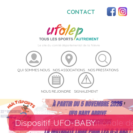
CONTACT
Le site du comité départemental de la Nièvre
QUI SOMMES NOUS
NOS ASSOCIATIONS
NOS PRESTATIONS
NOUS REJOINDRE
SIGNALEMENT
Dispositif UFO-BABY
22ème Rencontre Nationale d
Catalogue UFOSTREET
Catalogue UFO-Cohésion
Notre catalogue Sport Santé
Notre catalogue d'activités
Volleyball
Tir à l'arc
Handball
Foot à 7
Activités Cyclistes
Badminton
Sport Auto