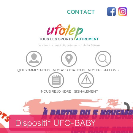
CONTACT
Le site du comité départemental de la Nièvre
QUI SOMMES NOUS
NOS ASSOCIATIONS
NOS PRESTATIONS
NOUS REJOINDRE
SIGNALEMENT
Catalogue UFOSTREET
Catalogue Sport Santé
Dispositif UFO-BABY
Sports Auto
Sports Moto
Catalogue UFO-Cohésion
Badminton
Catalogue Sports Ufolépiens
Tir à l'arc
Handball
22ème Rencontre Nationale d
Foot à 7
Activités Cyclistes
Volleyball