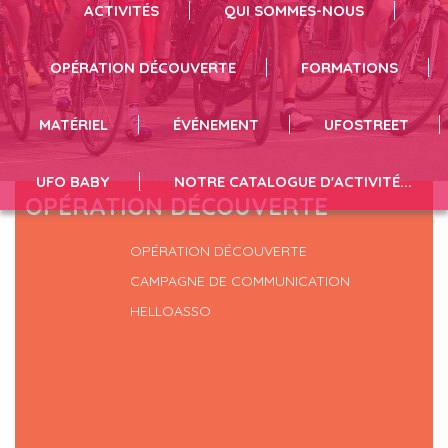
Badminton
ACTIVITÉS
QUI SOMMES-NOUS
Revivez l'évènement en cliquant ici !
OPÉRATION DÉCOUVERTE
FORMATIONS
MATÉRIEL
ÉVÉNEMENT
UFOSTREET
UFO BABY
NOTRE CATALOGUE D'ACTIVITÉ...
OPÉRATION DÉCOUVERTE
OPÉRATION DÉCOUVERTE
CAMPAGNE DE COMMUNICATION
HELLOASSO