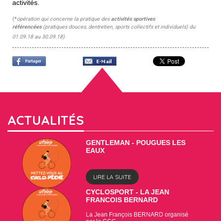
activités.
(*
opération qui concerne la pratique des
activités sportives
référencées
(pratiques douces, dentretien, sports collectifs et individuels) du
01.09.18 au 30.09.18)
ACTUALITÉS
GENTLEMAN - POUGUES LES
EAUX
LIRE LA SUITE
CYCLOSPORT - LA JEAN
FRANCOIS BERNARD
La Jean François BERNARD organisé