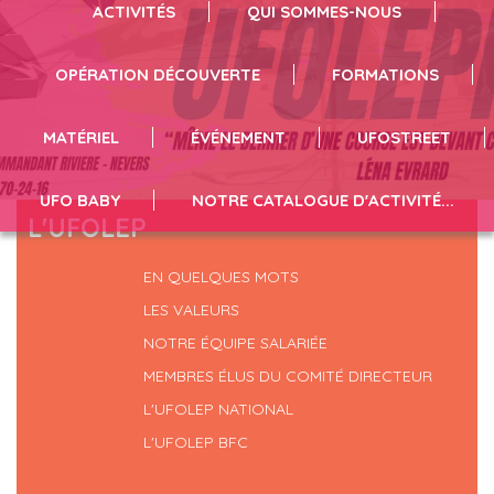
Badminton
ACTIVITÉS
QUI SOMMES-NOUS
Revivez l'évènement en cliquant ici !
OPÉRATION DÉCOUVERTE
FORMATIONS
MATÉRIEL
ÉVÉNEMENT
UFOSTREET
UFO BABY
NOTRE CATALOGUE D'ACTIVITÉ...
L'UFOLEP
EN QUELQUES MOTS
LES VALEURS
NOTRE ÉQUIPE SALARIÉE
MEMBRES ÉLUS DU COMITÉ DIRECTEUR
L'UFOLEP NATIONAL
L'UFOLEP BFC