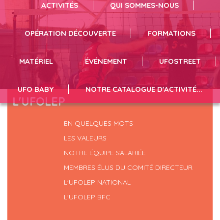
Badminton
ACTIVITÉS
QUI SOMMES-NOUS
Revivez l'évènement en cliquant ici !
OPÉRATION DÉCOUVERTE
FORMATIONS
MATÉRIEL
ÉVÉNEMENT
UFOSTREET
UFO BABY
NOTRE CATALOGUE D'ACTIVITÉ...
L'UFOLEP
EN QUELQUES MOTS
LES VALEURS
NOTRE ÉQUIPE SALARIÉE
MEMBRES ÉLUS DU COMITÉ DIRECTEUR
L'UFOLEP NATIONAL
L'UFOLEP BFC