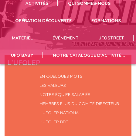
Badminton
ACTIVITÉS
QUI SOMMES-NOUS
Revivez l'évènement en cliquant ici !
OPÉRATION DÉCOUVERTE
FORMATIONS
MATÉRIEL
ÉVÉNEMENT
UFOSTREET
UFO BABY
NOTRE CATALOGUE D'ACTIVITÉ...
L'UFOLEP
EN QUELQUES MOTS
LES VALEURS
NOTRE ÉQUIPE SALARIÉE
MEMBRES ÉLUS DU COMITÉ DIRECTEUR
L'UFOLEP NATIONAL
L'UFOLEP BFC